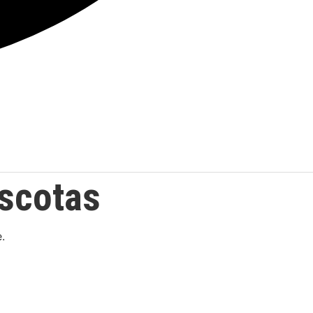
ascotas
e.