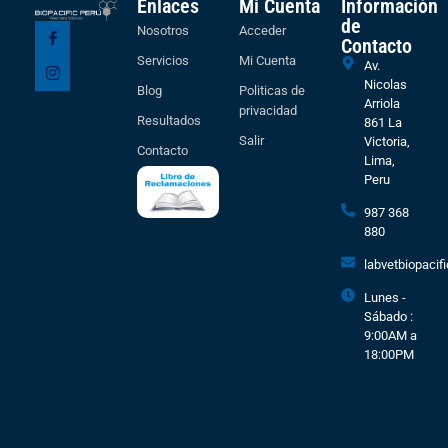
Enlaces
Mi Cuenta
Información
de
Nosotros
Acceder
Contacto
Servicios
Mi Cuenta
Av.
Nicolas
Blog
Politicas de
Arriola
privacidad
Resultados
861 La
Salir
Victoria,
Contacto
Lima,
Peru
987 368
880
labvetbiopaci
Lunes -
Sábado :
9:00AM a
18:00PM